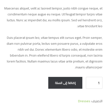
Maecenas aliquet, velit ac laoreet tempor, justo nibh congue neque, et
condimentum neque augue eu neque. Ut feugiat tempor turpis vitae
luctus. Nunc ac imperdiet dui, eu mollis ipsum. Sed vel hendrerit orci,
vitae tincidunt leo.
Duis placerat ipsum leo, vitae tempus elit cursus eget. Proin semper,
diam non pulvinar porta, lectus sem posuere purus, a vulputate eros
nibh vel dui. Donec elementum libero odio, et molestie enim
bibendum in. Proin eleifend libero id turpis consequat, non lacinia
lorem facilisis. Nullam maximus lacus vitae ante pretium, et dignissim
mauris ullamcorper.
كمية
إضافة إلى السلة
Plunge
Cross
Over
التصنيف:
Dresses
Dress